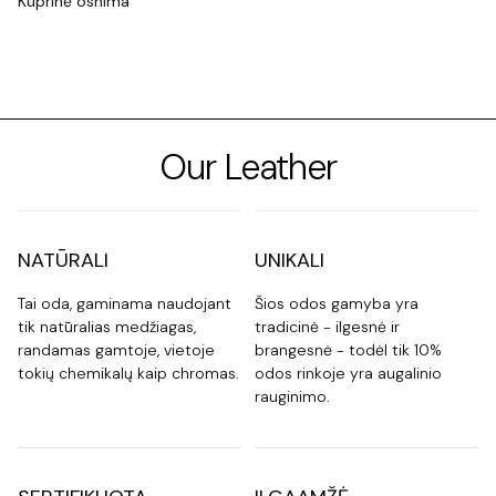
Kuprinė oshima
Our Leather
NATŪRALI
UNIKALI
Tai oda, gaminama naudojant
Šios odos gamyba yra
tik natūralias medžiagas,
tradicinė - ilgesnė ir
randamas gamtoje, vietoje
brangesnė - todėl tik 10%
tokių chemikalų kaip chromas.
odos rinkoje yra augalinio
rauginimo.