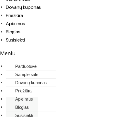
Dovanų kuponas
Priežiūra
Apie mus
Blog'as
Susisiekti
Meniu
Parduotuvė
Sample sale
Dovanų kuponas
Priežiūra
Apie mus
Blog'as
Susisiekti