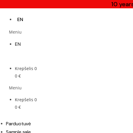
10 year
Praleisti
EN
Meniu
EN
Krepšelis
0
0
€
Meniu
Krepšelis
0
0
€
Parduotuvė
Sample sale