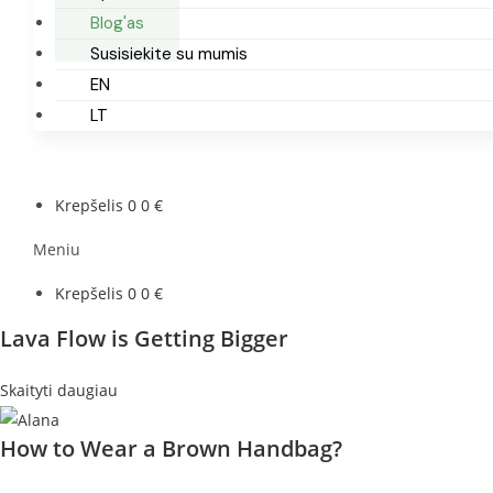
Blog'as
Susisiekite su mumis
EN
LT
Krepšelis
0
0
€
Meniu
Krepšelis
0
0
€
Lava Flow is Getting Bigger
Skaityti daugiau
How to Wear a Brown Handbag?