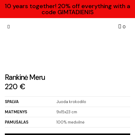
10 years together! 20% off everything with a
code GIMTADIENIS
Krepše
0
Dovanų kuponas
Susisiekite su mumis
Rankinė Meru
220
€
SPALVA
Juoda krokodilo
MATMENYS
9x15x23 cm
PAMUŠALAS
100% medvilnė