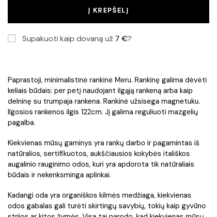
Į KREPŠELĮ
Supakuoti kaip dovaną už
7
€
?
Paprastoji, minimalistinė rankinė Meru. Rankinę galima dėvėti
keliais būdais: per petį naudojant ilgąją rankeną arba kaip
delninę su trumpaja rankena. Rankinė užsisega magnetuku.
Ilgosios rankenos ilgis 122cm. Jį galima reguliuoti mazgelių
pagalba.
Kiekvienas mūsų gaminys yra rankų darbo ir pagamintas iš
natūralios, sertifikuotos, aukščiausios kokybės itališkos
augalinio rauginimo odos, kuri yra apdorota tik natūraliais
būdais ir nekenksminga aplinkai.
Kadangi oda yra organiškos kilmės medžiaga, kiekvienas
odos gabalas gali turėti skirtingų savybių, tokių kaip gyvūno
strijos ar kitos žymės. Visa tai parodo, kad kiekvienas mūsų