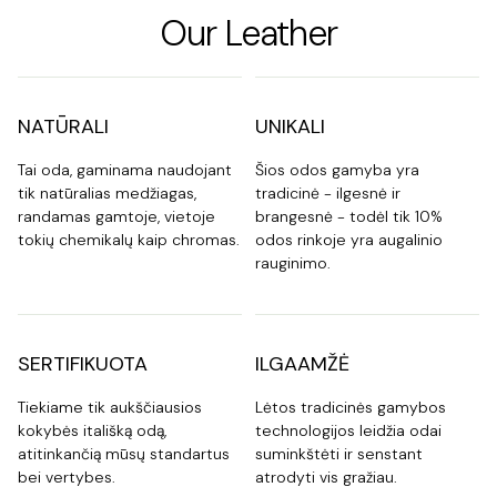
Our Leather
NATŪRALI
UNIKALI
Tai oda, gaminama naudojant
Šios odos gamyba yra
tik natūralias medžiagas,
tradicinė - ilgesnė ir
randamas gamtoje, vietoje
brangesnė - todėl tik 10%
tokių chemikalų kaip chromas.
odos rinkoje yra augalinio
rauginimo.
SERTIFIKUOTA
ILGAAMŽĖ
Tiekiame tik aukščiausios
Lėtos tradicinės gamybos
kokybės itališką odą,
technologijos leidžia odai
atitinkančią mūsų standartus
suminkštėti ir senstant
bei vertybes.
atrodyti vis gražiau.