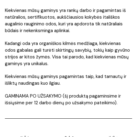
Kiekvienas mūsų gaminys yra rankų darbo ir pagamintas iš
natūralios, sertifikuotos, aukščiausios kokybės itališkos
augalinio rauginimo odos, kuri yra apdorota tik natūraliais
būdais ir nekenksminga aplinkai.
Kadangi oda yra organiškos kilmės medžiaga, kiekvienas
odos gabalas gali turėti skirtingų savybių, tokių kaip gyvūno
strijos ar kitos žymės. Visa tai parodo, kad kiekvienas mūsų
gaminys yra unikalus.
Kiekvienas mūsų gaminys pagamintas taip, kad tarnautų ir
išliktų naudingas kuo ilgiau.
GAMINAMA PO UŽSAKYMO (šį produktą pagaminsime ir
išsiųsime per 12 darbo dienų po užsakymo pateikimo).