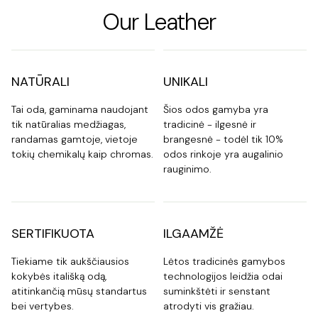
Our Leather
NATŪRALI
UNIKALI
Tai oda, gaminama naudojant
Šios odos gamyba yra
tik natūralias medžiagas,
tradicinė - ilgesnė ir
randamas gamtoje, vietoje
brangesnė - todėl tik 10%
tokių chemikalų kaip chromas.
odos rinkoje yra augalinio
rauginimo.
SERTIFIKUOTA
ILGAAMŽĖ
Tiekiame tik aukščiausios
Lėtos tradicinės gamybos
kokybės itališką odą,
technologijos leidžia odai
atitinkančią mūsų standartus
suminkštėti ir senstant
bei vertybes.
atrodyti vis gražiau.