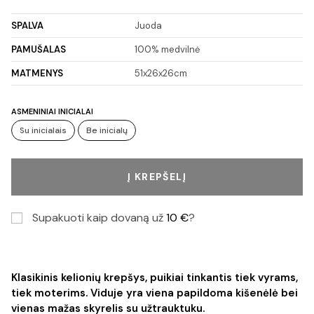
SPALVA
Juoda
PAMUŠALAS
100% medvilnė
MATMENYS
51x26x26cm
ASMENINIAI INICIALAI
Su inicialais
Be inicialų
Į KREPŠELĮ
Supakuoti kaip dovaną už
10
€
?
Klasikinis kelionių krepšys, puikiai tinkantis tiek vyrams,
tiek moterims. Viduje yra viena papildoma kišenėlė bei
vienas mažas skyrelis su užtrauktuku.