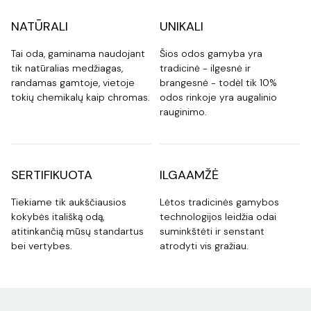
NATŪRALI
UNIKALI
Tai oda, gaminama naudojant
Šios odos gamyba yra
tik natūralias medžiagas,
tradicinė - ilgesnė ir
randamas gamtoje, vietoje
brangesnė - todėl tik 10%
tokių chemikalų kaip chromas.
odos rinkoje yra augalinio
rauginimo.
SERTIFIKUOTA
ILGAAMŽĖ
Tiekiame tik aukščiausios
Lėtos tradicinės gamybos
kokybės itališką odą,
technologijos leidžia odai
atitinkančią mūsų standartus
suminkštėti ir senstant
bei vertybes.
atrodyti vis gražiau.