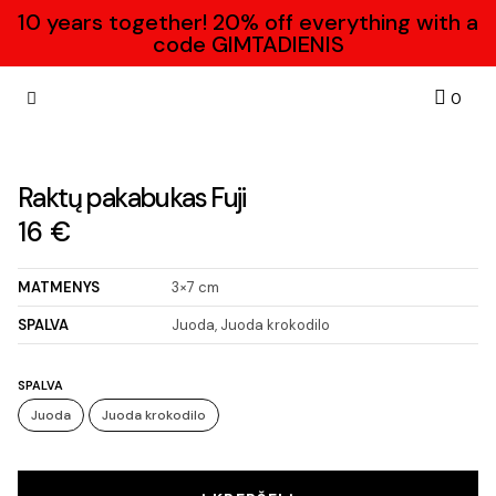
10 years together! 20% off everything with a
code GIMTADIENIS
Krepše
0
Dovanų kuponas
Susisiekite su mumis
Raktų pakabukas Fuji
16
€
MATMENYS
3×7 cm
SPALVA
Juoda, Juoda krokodilo
SPALVA
Juoda
Juoda krokodilo