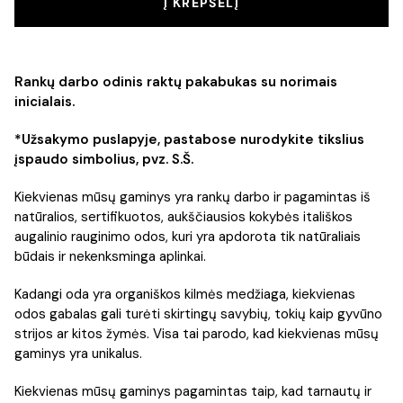
Į KREPŠELĮ
Rankų darbo odinis raktų pakabukas su norimais
inicialais.
*Užsakymo puslapyje, pastabose nurodykite tikslius
įspaudo simbolius, pvz. S.Š.
Kiekvienas mūsų gaminys yra rankų darbo ir pagamintas iš
natūralios, sertifikuotos, aukščiausios kokybės itališkos
augalinio rauginimo odos, kuri yra apdorota tik natūraliais
būdais ir nekenksminga aplinkai.
Kadangi oda yra organiškos kilmės medžiaga, kiekvienas
odos gabalas gali turėti skirtingų savybių, tokių kaip gyvūno
strijos ar kitos žymės. Visa tai parodo, kad kiekvienas mūsų
gaminys yra unikalus.
Kiekvienas mūsų gaminys pagamintas taip, kad tarnautų ir