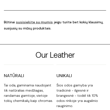
Būtinai
susisiekite su mumis
jeigu turite bet kokių klausimų,
susijusių su mūsų produktais.
Our Leather
NATŪRALI
UNIKALI
Tai oda, gaminama naudojant
Šios odos gamyba yra
tik natūralias medžiagas,
tradicinė - ilgesnė ir
randamas gamtoje, vietoje
brangesnė - todėl tik 10%
tokių chemikalų kaip chromas.
odos rinkoje yra augalinio
rauginimo.