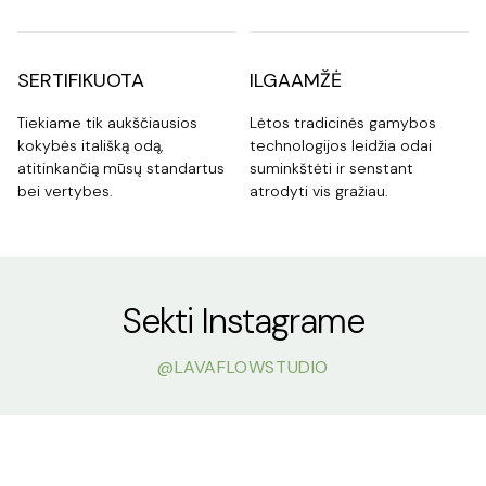
SERTIFIKUOTA
ILGAAMŽĖ
Tiekiame tik aukščiausios
Lėtos tradicinės gamybos
kokybės itališką odą,
technologijos leidžia odai
atitinkančią mūsų standartus
suminkštėti ir senstant
bei vertybes.
atrodyti vis gražiau.
Sekti Instagrame
@LAVAFLOWSTUDIO
Kov 23
Kov 12
Kov 8
Kov 9
Bal 20
Sau 9
lavaflowstudio
lavaflowstudio
lavaflowstudio
lavaflowstudio
lavaflowstudio
lavaflowstudio
lavaflowstudio
lavaflowstudio
lavaflowstudio
lavaflowstudio
lavaflowstudio
lavaflowstudio
lavaflowstudio
lavaflowstudio
lavaflowstudio
lavaflowstudio
lavaflowstudio
lavaflowstudio
lavaflowstudio
lavaflowstudio
Kov 28
Kov 28
Kov 17
Lie 18
Rgp 24
Kov 27
Sau 6
Lie 2