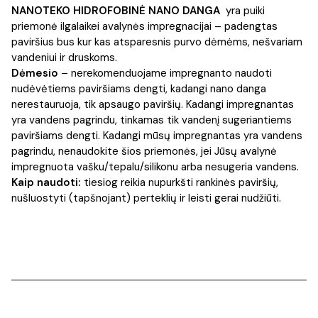
NANOTEKO HIDROFOBINĖ NANO DANGA
yra puiki
priemonė ilgalaikei avalynės impregnacijai – padengtas
paviršius bus kur kas atsparesnis purvo dėmėms, nešvariam
vandeniui ir druskoms.
Dėmesio
– nerekomenduojame impregnanto naudoti
nudėvėtiems paviršiams dengti, kadangi nano danga
nerestauruoja, tik apsaugo paviršių. Kadangi impregnantas
yra vandens pagrindu, tinkamas tik vandenį sugeriantiems
paviršiams dengti. Kadangi mūsų impregnantas yra vandens
pagrindu, nenaudokite šios priemonės, jei Jūsų avalynė
impregnuota vašku/tepalu/silikonu arba nesugeria vandens.
Kaip naudoti:
tiesiog reikia nupurkšti rankinės paviršių,
nušluostyti (tapšnojant) perteklių ir leisti gerai nudžiūti.