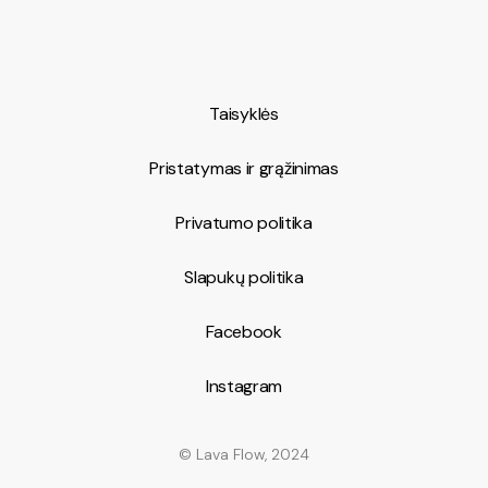
Kov 28
Kov 7
Gru 10
Bal 1
Sau 22
Sau 14
Taisyklės
Pristatymas ir grąžinimas
Privatumo politika
Slapukų politika
Facebook
Instagram
© Lava Flow, 2024