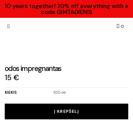
10 years together! 20% off everything with a
code GIMTADIENIS
Krepše
0
Dovanų kuponas
Susisiekite su mumis
odos impregnantas
15
€
KIEKIS
100 ml
Į KREPŠELĮ