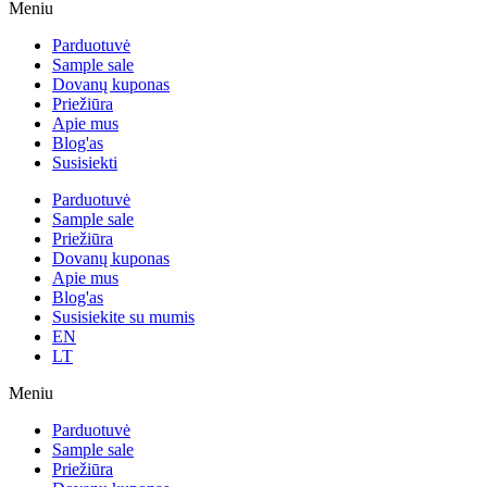
Meniu
Parduotuvė
Sample sale
Dovanų kuponas
Priežiūra
Apie mus
Blog'as
Susisiekti
Parduotuvė
Sample sale
Priežiūra
Dovanų kuponas
Apie mus
Blog'as
Susisiekite su mumis
EN
LT
Meniu
Parduotuvė
Sample sale
Priežiūra