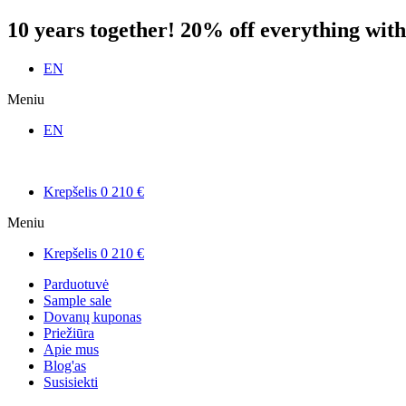
Praleisti
10 years together! 20% off everything w
EN
Meniu
EN
Krepšelis
0
210
€
Meniu
Krepšelis
0
210
€
Parduotuvė
Sample sale
Dovanų kuponas
Priežiūra
Apie mus
Blog'as
Susisiekti