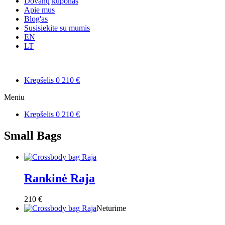
Dovanų kuponas
Apie mus
Blog'as
Susisiekite su mumis
EN
LT
Krepšelis
0
210
€
Meniu
Krepšelis
0
210
€
Small Bags
Rankinė Raja
210
€
Neturime