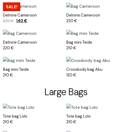
SALE!
Delninė Cameroon
Delninė Cameroon
220
€
140
€
220
€
Delninė Cameroon
Bag mini Teide
220
€
210
€
Bag mini Teide
Crossbody bag Abu
210
€
120
€
Large Bags
Tote bag Lolo
Tote bag Lolo
210
€
210
€