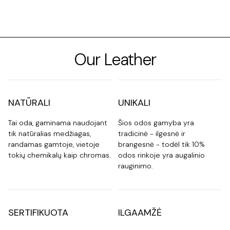
Our Leather
NATŪRALI
UNIKALI
Tai oda, gaminama naudojant
Šios odos gamyba yra
tik natūralias medžiagas,
tradicinė - ilgesnė ir
randamas gamtoje, vietoje
brangesnė - todėl tik 10%
tokių chemikalų kaip chromas.
odos rinkoje yra augalinio
rauginimo.
SERTIFIKUOTA
ILGAAMŽĖ