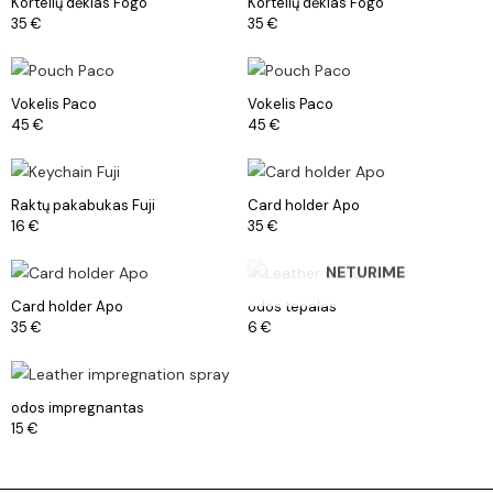
Kortelių dėklas Fogo
Kortelių dėklas Fogo
35
€
35
€
Vokelis Paco
Vokelis Paco
45
€
45
€
Raktų pakabukas Fuji
Card holder Apo
16
€
35
€
NETURIME
Card holder Apo
odos tepalas
35
€
6
€
odos impregnantas
15
€