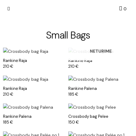
Krepše
0
Dovanų kuponas
Susisiekite su mumis
Small Bags
NETURIME
Rankinė Raja
Rankinė Raja
210
€
210
€
Rankinė Raja
Rankinė Palena
210
€
185
€
Rankinė Palena
Crossbody bag Pelee
185
€
150
€